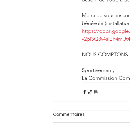
Merci de vous inscri
bénévole (installatio
https://docs.goog
v2piSQ8v4siEh4mUt4
NOUS COMPTONS S
Sportivement,
La Commission Com
Commentaires