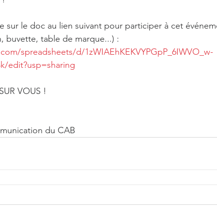
re sur le doc au lien suivant pour participer à cet événe
n, buvette, table de marque...) : 
le.com/spreadsheets/d/1zWIAEhKEKVYPGpP_6IWVO_w-
k/edit?usp=sharing
UR VOUS ! 
munication du CAB 