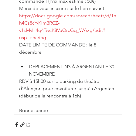
commande ! (Prix max estimé : 50€)
Merci de vous inscrire sur le lien suivant : 
https://docs.google.com/spreadsheets/d/1n
h4Cs8cY-Klm3RCZ-
v1sMvH4q4TwcK8VuQrcGq_WAxg/edit?
usp=sharing
DATE LIMITE DE COMMANDE : le 8 
décembre 
DEPLACEMENT N3 À ARGENTAN LE 30 
NOVEMBRE 
RDV à 15h00 sur le parking du théâtre 
d’Alençon pour covoiturer jusqu’à Argentan 
(début de la rencontre à 16h)
Bonne soirée 