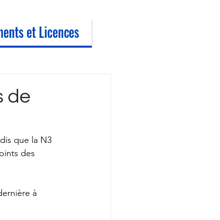
ents et Licences
s de
dis que la N3 
oints des 
dernière à 