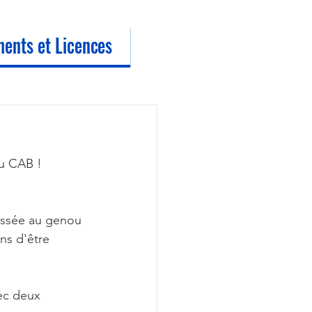
ents et Licences
u CAB ! 
essée au genou 
ns d'être 
ec deux 